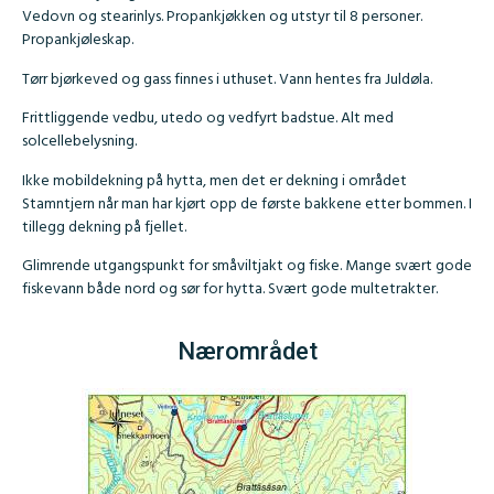
Vedovn og stearinlys. Propankjøkken og utstyr til 8 personer.
Propankjøleskap.
Tørr bjørkeved og gass finnes i uthuset. Vann hentes fra Juldøla.
Frittliggende vedbu, utedo og vedfyrt badstue. Alt med
solcellebelysning.
Ikke mobildekning på hytta, men det er dekning i området
Stamntjern når man har kjørt opp de første bakkene etter bommen. I
tillegg dekning på fjellet.
Glimrende utgangspunkt for småviltjakt og fiske. Mange svært gode
fiskevann både nord og sør for hytta. Svært gode multetrakter.
Nærområdet