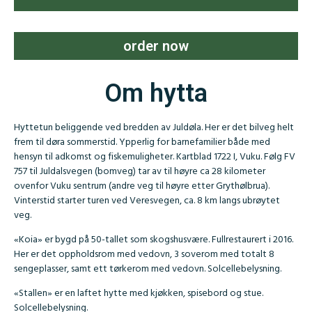
order now
Om hytta
Hyttetun beliggende ved bredden av Juldøla. Her er det bilveg helt
frem til døra sommerstid. Ypperlig for barnefamilier både med
hensyn til adkomst og fiskemuligheter. Kartblad 1722 I, Vuku. Følg FV
757 til Juldalsvegen (bomveg) tar av til høyre ca 28 kilometer
ovenfor Vuku sentrum (andre veg til høyre etter Grythølbrua).
Vinterstid starter turen ved Veresvegen, ca. 8 km langs ubrøytet
veg.
«Koia» er bygd på 50-tallet som skogshusvære. Fullrestaurert i 2016.
Her er det oppholdsrom med vedovn, 3 soverom med totalt 8
sengeplasser, samt ett tørkerom med vedovn. Solcellebelysning.
«Stallen» er en laftet hytte med kjøkken, spisebord og stue.
Solcellebelysning.