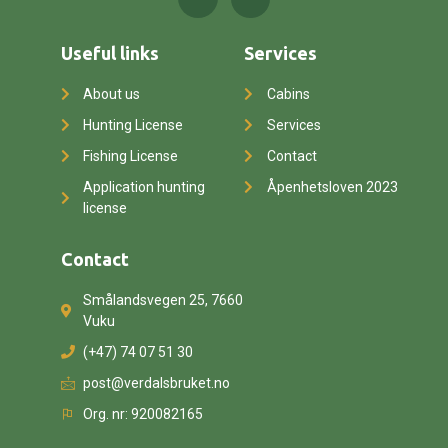
Useful links
Services
About us
Cabins
Hunting License
Services
Fishing License
Contact
Application hunting
Åpenhetsloven 2023
license
Contact
Smålandsvegen 25, 7660
Vuku
(+47) 74 07 51 30
post@verdalsbruket.no
Org. nr: 920082165