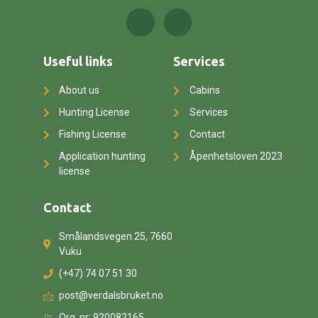
Useful links
Services
About us
Cabins
Hunting License
Services
Fishing License
Contact
Application hunting
Åpenhetsloven 2023
license
Contact
Smålandsvegen 25, 7660
Vuku
(+47) 74 07 51 30
post@verdalsbruket.no
Org. nr: 920082165