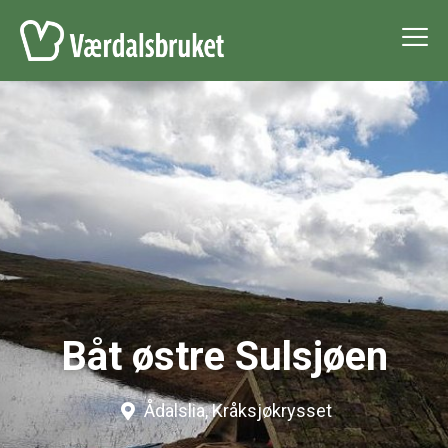
Båt østre Sulsjøen
Ådalslia, Kråksjøkrysset