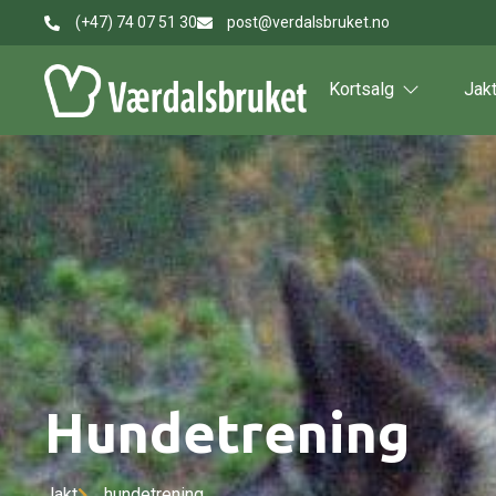
(+47) 74 07 51 30
post@verdalsbruket.no
Kortsalg
Jak
Hundetrening
Jakt
hundetrening