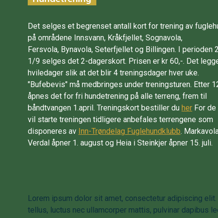
Det selges et begrenset antall kort for trening av fugle
på områdene Innsvann, Kråkfjellet, Sognavola,
Fersvola, Bynavola, Seterfjellet og Billingen. I perioden 
1/9 selges det 2-dagerskort. Prisen er kr 60,-. Det legg
hviledager slik at det blir 4 treningsdager hver uke.
"Bufebevis" må medbringes under treningsturen. Etter 
åpnes det for fri hundetrening på alle terreng, frem til
båndtvangen 1.april. Treningskort bestiller du
her
For de
vil starte treningen tidligere anbefales terrengene som
disponeres av
Inn-Trøndelag Fuglehundklubb
. Markavola
Verdal åpner 1. august og Heia i Steinkjer åpner 15. juli.
Lorem ipsum dolor sit amet, consectetur adipiscing elit. 
tellus, luctus nec ullamcorper mattis, pulvinar dapibus le