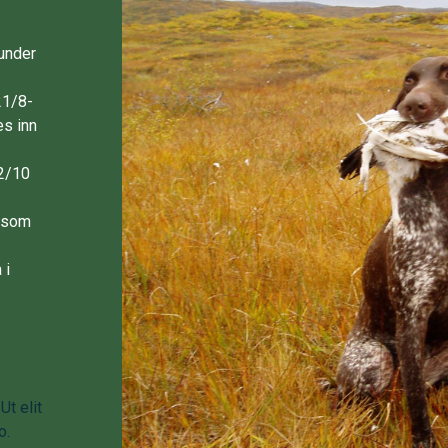
hunder
21/8-
es inn
12/10
 som
 i
Ut elit
o.