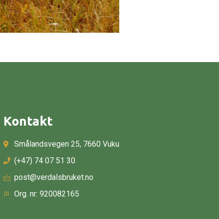
Kontakt
Smålandsvegen 25, 7660 Vuku
(+47) 74 07 51 30
post@verdalsbruket.no
Org. nr: 920082165