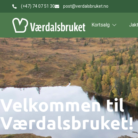
(+47) 74 07 51 30
post@verdalsbruket.no
Kortsalg
Jak
Velkommen til
Værdalsbruket!