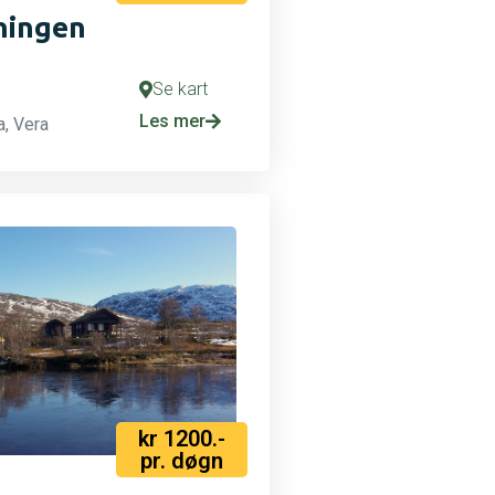
ningen
Se kart
Les mer
a, Vera
kr 1200.-
pr. døgn