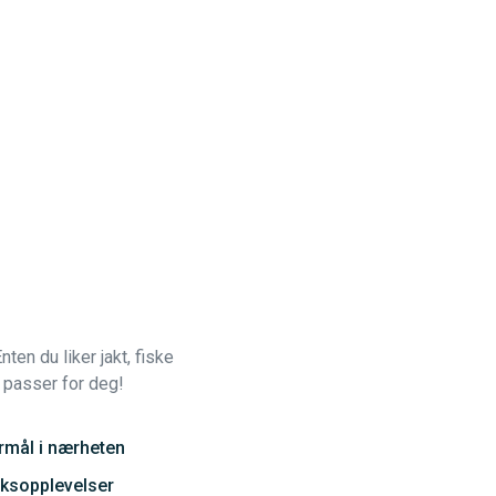
Enten du liker jakt, fiske
m passer for deg!
urmål i nærheten
rksopplevelser