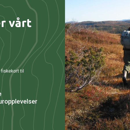
r vårt
fiskekort til
e
uropplevelser