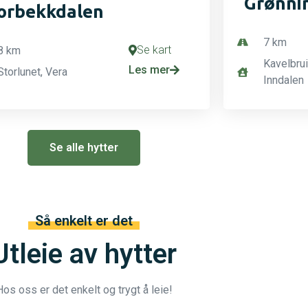
Grønni
orbekkdalen
7 km
Se kart
8 km
Kavelbru
Les mer
Storlunet, Vera
Inndalen
Se alle hytter
Så enkelt er det
Utleie av hytter
Hos oss er det enkelt og trygt å leie!