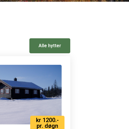
Alle hytter
kr 1200.-
pr. døgn