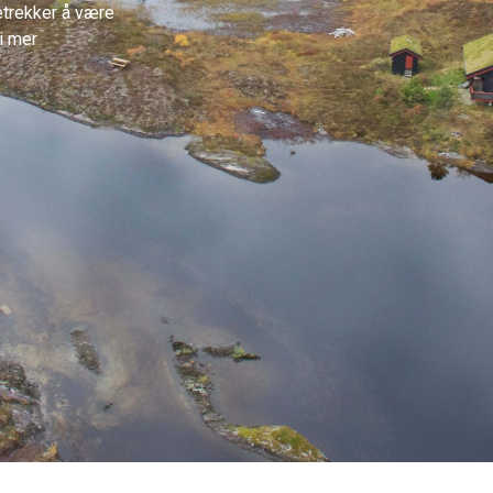
etrekker å være
 i mer