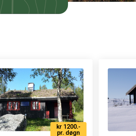
kr 1200.-
pr. døgn