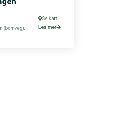
ngen
Se kart
Les mer
in (bomveg),