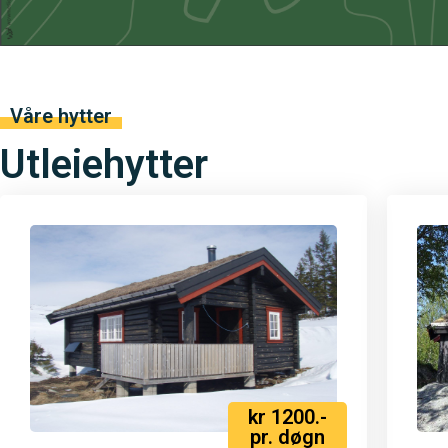
Våre hytter
Utleiehytter
kr 1200.-
pr. døgn