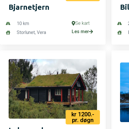
Bjarnetjern
Bi
Se kart
10 km
Les mer
Storlunet, Vera
kr 1200.-
pr. døgn