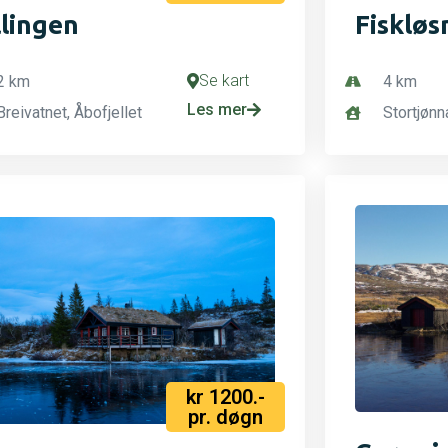
llingen
Fiskløs
Se kart
2 km
4 km
Les mer
Breivatnet, Åbofjellet
Stortjønn
kr 1200.-
pr. døgn